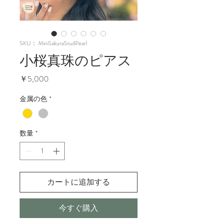
SKU： MiniSakuraStudPearl
小桜真珠のピアス
価
￥5,000
格
金属の色
*
数量
*
カートに追加する
今すぐ購入